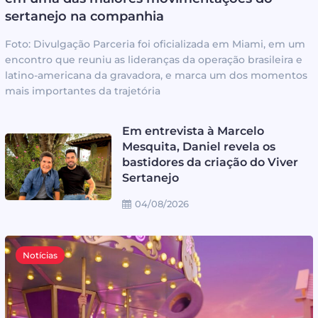
sertanejo na companhia
Foto: Divulgação Parceria foi oficializada em Miami, em um
encontro que reuniu as lideranças da operação brasileira e
latino-americana da gravadora, e marca um dos momentos
mais importantes da trajetória
Em entrevista à Marcelo
Mesquita, Daniel revela os
bastidores da criação do Viver
Sertanejo
04/08/2026
Notícias