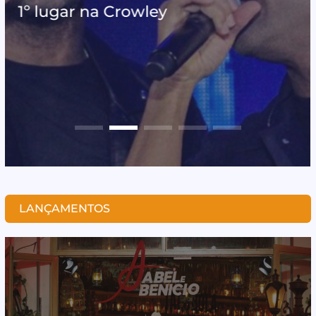
ical
1º lugar na Crowley
companhia
dupla
o Manifesto Musical
LANÇAMENTOS