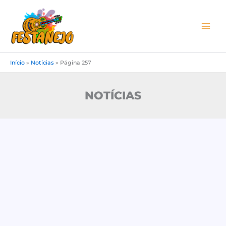
Ir
para
o
conteúdo
Início
»
Notícias
»
Página 257
NOTÍCIAS