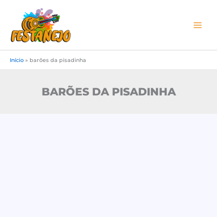
Ir
para
o
conteúdo
Início
»
barões da pisadinha
BARÕES DA PISADINHA