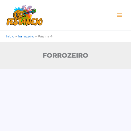
Ir
para
o
conteúdo
Início
»
forrozeiro
»
Página 4
FORROZEIRO