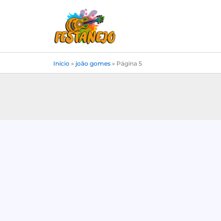
Ir
para
o
conteúdo
Início
»
joão gomes
»
Página 5