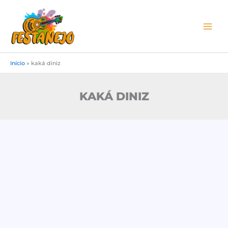
Ir
para
o
conteúdo
Início
»
kaká diniz
KAKÁ DINIZ