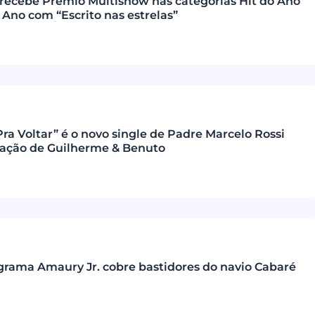
recebe Prêmio Multishow nas categorias Hit do Ano
 Ano com “Escrito nas estrelas”
ra Voltar” é o novo single de Padre Marcelo Rossi
pação de Guilherme & Benuto
ograma Amaury Jr. cobre bastidores do navio Cabaré