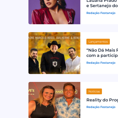
Lauana Prado 
e Sertanejo do
Redação Festanejo
Lançamentos
“Não Dá Mais P
com a partici
Redação Festanejo
Notícias
Reality do Pr
Redação Festanejo