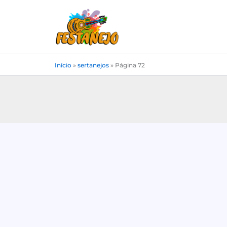
Ir
para
o
conteúdo
Início
»
sertanejos
»
Página 72