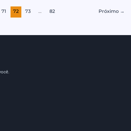
71
72
73
…
82
Próximo
→
você.