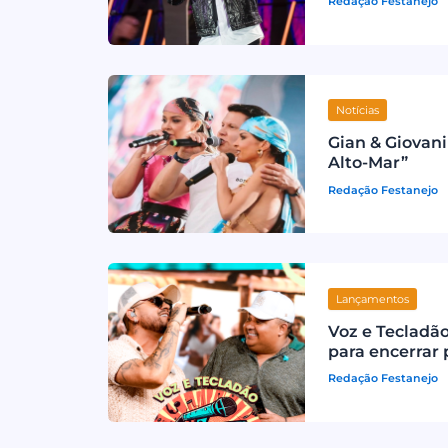
Redação Festanejo
Notícias
Gian & Giovani
Alto-Mar”
Redação Festanejo
Lançamentos
Voz e Tecladã
para encerrar 
Redação Festanejo