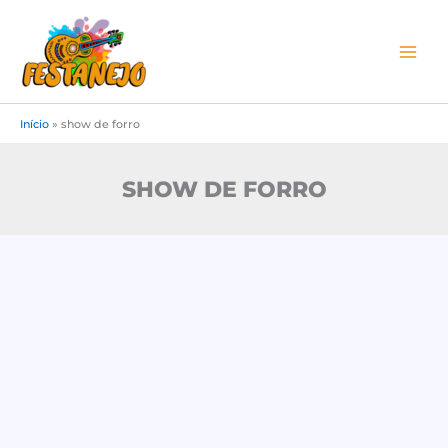
Ir
para
o
conteúdo
Início
»
show de forro
SHOW DE FORRO