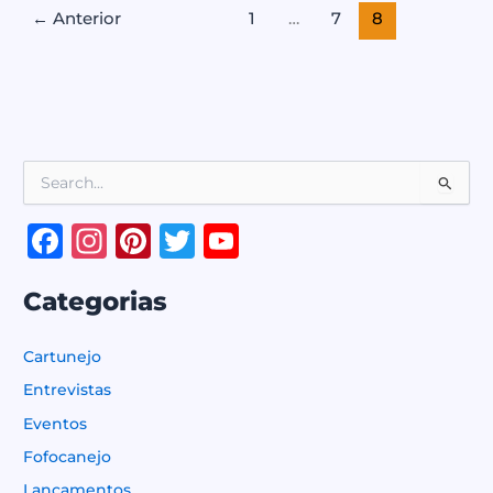
←
Anterior
1
…
7
8
P
e
s
F
In
Pi
T
Y
q
a
st
n
w
o
u
i
Categorias
c
a
te
it
u
s
e
g
r
te
T
a
Cartunejo
r
b
ra
e
r
u
p
Entrevistas
o
o
m
st
b
Eventos
r
o
e
:
Fofocanejo
k
C
Lançamentos