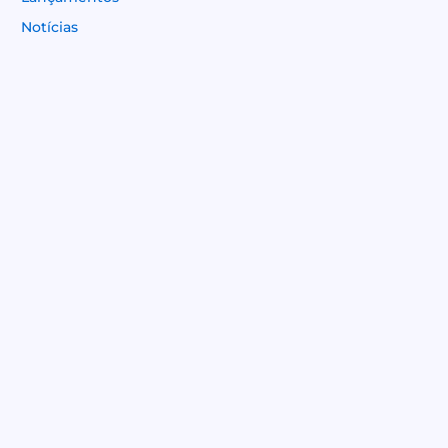
h
Notícias
a
n
n
el