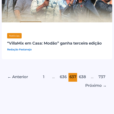
Notícias
“VillaMix em Casa: Modão” ganha terceira edição
Redação Festanejo
←
Anterior
1
…
636
637
638
…
737
Próximo
→