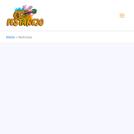
Ir
para
o
conteúdo
Início
»
Notícias