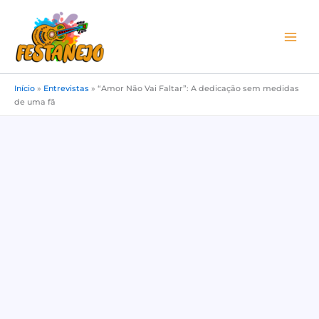
Ir
para
o
conteúdo
Início
»
Entrevistas
»
“Amor Não Vai Faltar”: A dedicação sem medidas
de uma fã