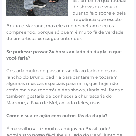
estranham a quantidade
de shows que vou, o
quanto falo sobre e pela
frequência que escuto
Bruno e Marrone, mas eles me respeitam e eu os
compreendo, porque só quem é muito fã de verdade
de um artista, consegue entender.
Se pudesse passar 24 horas ao lado da dupla, o que
você faria?
Gostaria muito de passar esse dia ao lado deles no
rancho do Bruno, pediria para cantarem e tocarem
algumas músicas especiais para mim, que hoje não
estão mais no repertório dos shows, tiraria mil fotos e
também gostaria de conhecer a churrascaria do
Marrone, a Favo de Mel, ao lado deles, risos.
Como é sua relação com outros fãs da dupla?
É maravilhosa, fiz muitos amigos no Brasil todo!
Administro nosso fã-clube (O Lado do BeM), junto de