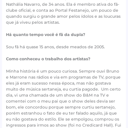
Nathália Navarro, de 34 anos. Ela é membro ativa do fã-
clube oficial, e conta ao Portal Festanejo, um pouco de
quando surgiu o grande amor pelos ídolos e as loucuras
que já viveu pelos artistas.
Há quanto tempo você é fã da dupla?
Sou fã há quase 15 anos, desde meados de 2005.
Como conheceu o trabalho dos artistas?
Minha história é um pouco curiosa. Sempre ouvi Bruno
e Marrone nas rádios e via em programas de TV, porque
eles já eram sucesso nessa época, mas não gostava
muito de música sertaneja, eu curtia pagode. Um certo
dia, vi uma chamada de um show do B&M na TV e
comentei com o meu pai que o show deles devia ser
bom, ele concordou porque sempre curtiu sertanejo,
porém estranhou o fato de eu ter falado aquilo, já que
eu não gostava do estilo. Ele se empolgou, comprou os
ingressos para irmos ao show (foi no Credicard Hall). Fui