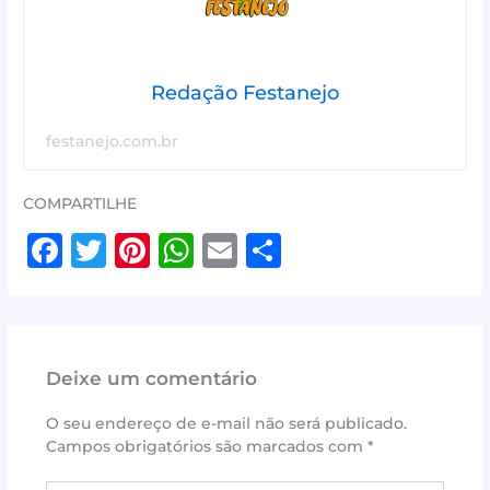
Redação Festanejo
festanejo.com.br
COMPARTILHE
F
T
Pi
W
E
S
a
w
n
h
m
h
c
it
te
at
ai
ar
e
te
r
s
l
e
Deixe um comentário
b
r
e
A
o
st
p
O seu endereço de e-mail não será publicado.
Campos obrigatórios são marcados com
*
o
p