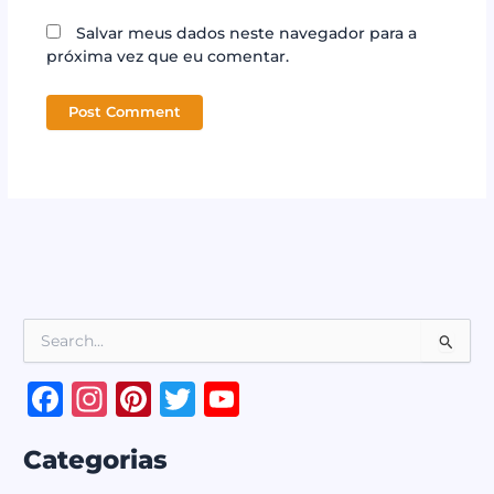
Salvar meus dados neste navegador para a
próxima vez que eu comentar.
P
e
s
F
In
Pi
T
Y
q
a
st
n
w
o
u
i
Categorias
c
a
te
it
u
s