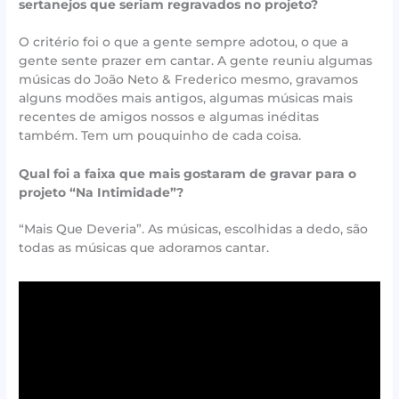
sertanejos que seriam regravados no projeto?
O critério foi o que a gente sempre adotou, o que a
gente sente prazer em cantar. A gente reuniu algumas
músicas do João Neto & Frederico mesmo, gravamos
alguns modões mais antigos, algumas músicas mais
recentes de amigos nossos e algumas inéditas
também. Tem um pouquinho de cada coisa.
Qual foi a faixa que mais gostaram de gravar para o
projeto “Na Intimidade”?
“Mais Que Deveria”. As músicas, escolhidas a dedo, são
todas as músicas que adoramos cantar.