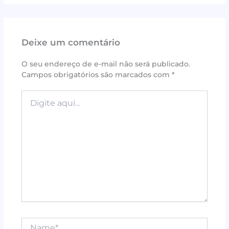
c
it
te
at
ai
ar
e
te
r
s
l
e
Deixe um comentário
b
r
e
A
o
st
p
O seu endereço de e-mail não será publicado.
Campos obrigatórios são marcados com
*
o
p
k
Digite
aqui...
Name*