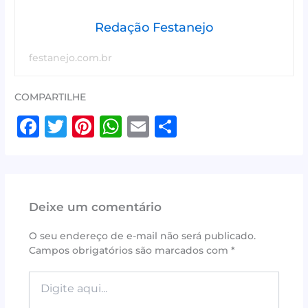
Redação Festanejo
festanejo.com.br
COMPARTILHE
F
T
Pi
W
E
S
a
w
n
h
m
h
c
it
te
at
ai
ar
e
te
r
s
l
e
Deixe um comentário
b
r
e
A
o
st
p
O seu endereço de e-mail não será publicado.
Campos obrigatórios são marcados com
*
o
p
k
Digite
aqui...