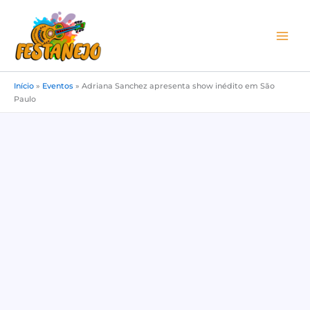
Ir
para
o
conteúdo
Início
»
Eventos
»
Adriana Sanchez apresenta show inédito em São
Paulo