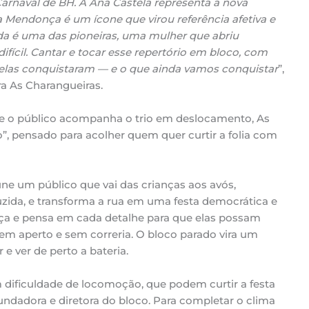
Carnaval de BH. A Ana Castela representa a nova
 Mendonça é um ícone que virou referência afetiva e
nda é uma das pioneiras, uma mulher que abriu
ícil. Cantar e tocar esse repertório em bloco, com
e elas conquistaram — e o que ainda vamos conquistar
”,
ra As Charangueiras.
que o público acompanha o trio em deslocamento, As
”, pensado para acolher quem quer curtir a folia com
úne um público que vai das crianças aos avós,
zida, e transforma a rua em uma festa democrática e
nça e pensa em cada detalhe para que elas possam
sem aperto e sem correria. O bloco parado vira um
 e ver de perto a bateria.
ificuldade de locomoção, que podem curtir a festa
undadora e diretora do bloco. Para completar o clima