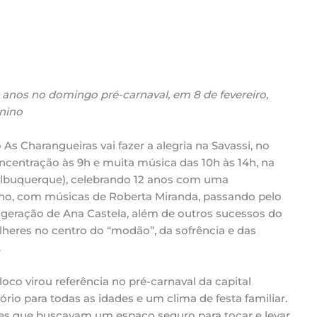
nos no domingo pré-carnaval, em 8 de fevereiro,
nino
 As Charangueiras vai fazer a alegria na Savassi, no
ncentração às 9h e muita música das 10h às 14h, na
Albuquerque), celebrando 12 anos com uma
no, com músicas de Roberta Miranda, passando pelo
 geração de Ana Castela, além de outros sucessos do
heres no centro do “modão”, da sofrência e das
.
co virou referência no pré-carnaval da capital
ório para todas as idades e um clima de festa familiar.
es que buscavam um espaço seguro para tocar e levar