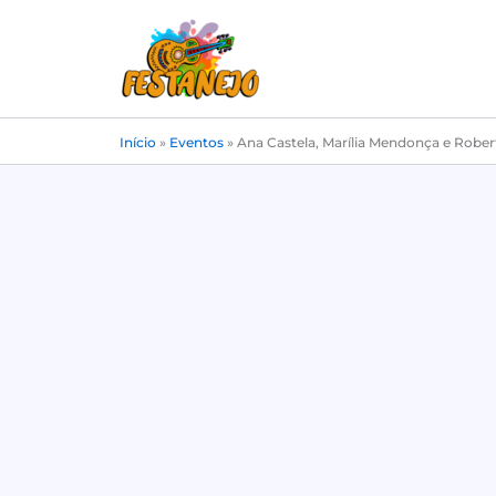
Ir
para
o
conteúdo
Início
»
Eventos
»
Ana Castela, Marília Mendonça e Rober