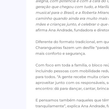
alegria, com potência e com a cara do 
geração que chegou com tudo, a Marília
musical para o Brasil, e a Roberta Mira
caminho quando ainda era muito mais dif
mães e crianças junto, é celebrar o qu
afirma Ana Andrade, fundadora e direto
Diferente do formato tradicional, em 
Charangueiras fazem um desfile “parado
mais conforto e segurança.
Com foco em toda a família, o bloco re
incluindo pessoas com mobilidade redu
para todos. “A gente recebe muita cria
aproveitar junto com os responsáveis, 
encontro: dá para dançar, cantar, brincar
E pensamos também naqueles que têm d
tranquilamente”, explica Ana Andrade, f