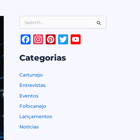
P
e
s
F
In
Pi
T
Y
q
a
st
n
w
o
u
i
Categorias
c
a
te
it
u
s
e
g
r
te
T
a
r
Cartunejo
b
ra
e
r
u
p
o
Entrevistas
o
m
st
b
r
Eventos
o
e
:
Fofocanejo
k
C
h
Lançamentos
a
Notícias
n