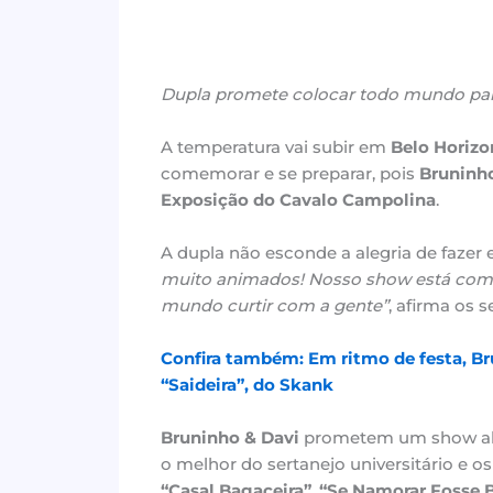
Dupla promete colocar todo mundo para
A temperatura vai subir em
Belo Horizo
comemorar e se preparar, pois
Bruninho
Exposição do Cavalo Campolina
.
A dupla não esconde a alegria de fazer 
muito animados! Nosso show está comp
mundo curtir com a gente”
, afirma os s
Confira também: Em ritmo de festa, Br
“Saideira”, do Skank
Bruninho & Davi
prometem um show ale
o melhor do sertanejo universitário e o
“Casal Bagaceira”
,
“Se Namorar Fosse