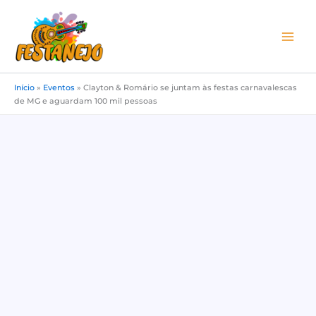
Ir
para
o
conteúdo
Início
»
Eventos
»
Clayton & Romário se juntam às festas carnavalescas
de MG e aguardam 100 mil pessoas