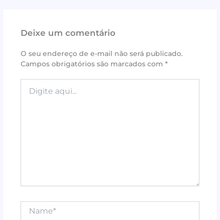
c
it
te
at
ai
ar
e
te
r
s
l
e
Deixe um comentário
b
r
e
A
o
st
p
O seu endereço de e-mail não será publicado.
Campos obrigatórios são marcados com
*
o
p
k
Digite
aqui...
Name*