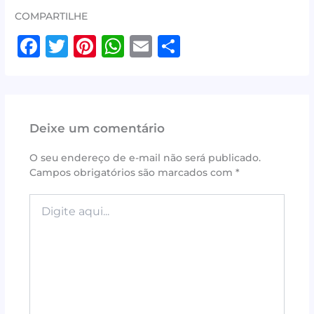
COMPARTILHE
F
T
Pi
W
E
S
a
w
n
h
m
h
c
it
te
at
ai
ar
e
te
r
s
l
e
Deixe um comentário
b
r
e
A
o
st
p
O seu endereço de e-mail não será publicado.
Campos obrigatórios são marcados com
*
o
p
k
Digite
aqui...