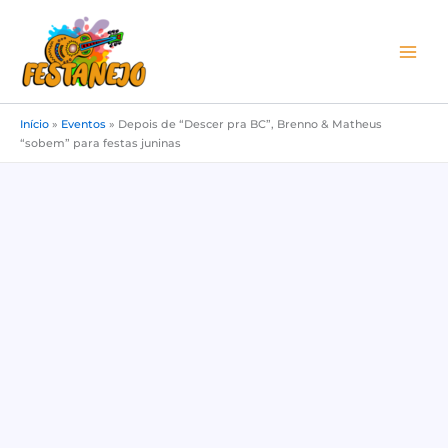
Ir
para
o
conteúdo
Início
»
Eventos
»
Depois de “Descer pra BC”, Brenno & Matheus
“sobem” para festas juninas