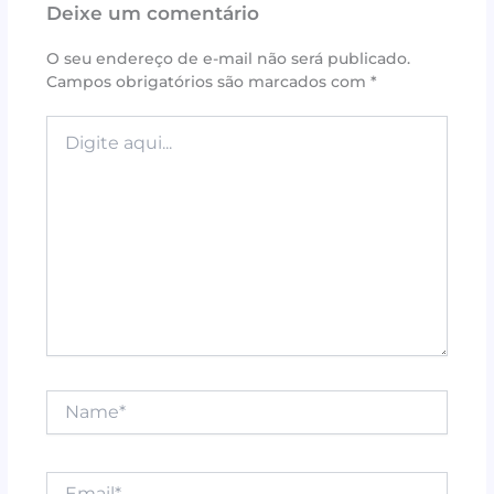
Deixe um comentário
b
r
e
A
o
st
p
O seu endereço de e-mail não será publicado.
Campos obrigatórios são marcados com
*
o
p
k
Digite
aqui...
Name*
Email*