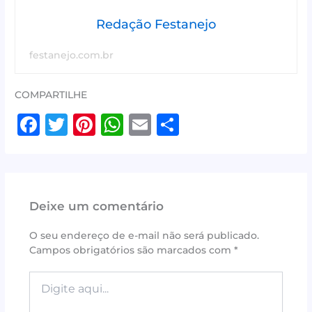
Redação Festanejo
festanejo.com.br
COMPARTILHE
F
T
Pi
W
E
S
a
w
n
h
m
h
c
it
te
at
ai
ar
e
te
r
s
l
e
Deixe um comentário
b
r
e
A
o
st
p
O seu endereço de e-mail não será publicado.
Campos obrigatórios são marcados com
*
o
p
k
Digite
aqui...