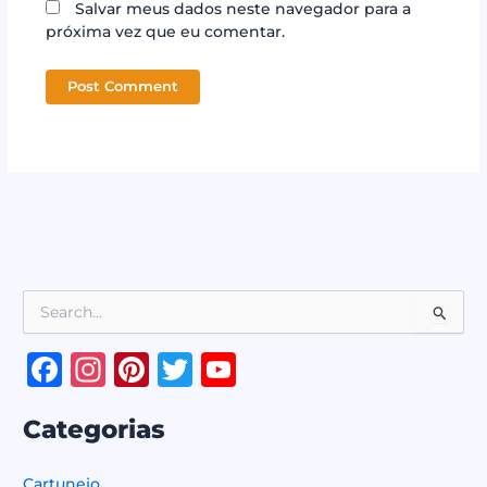
Salvar meus dados neste navegador para a
próxima vez que eu comentar.
P
e
s
F
In
Pi
T
Y
q
a
st
n
w
o
u
i
Categorias
c
a
te
it
u
s
e
g
r
te
T
a
Cartunejo
r