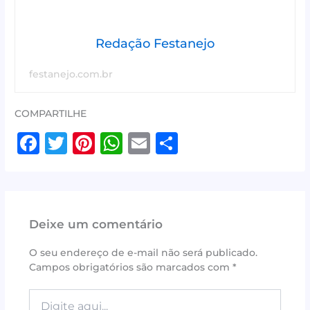
Redação Festanejo
festanejo.com.br
COMPARTILHE
F
T
Pi
W
E
S
a
w
n
h
m
h
c
it
te
at
ai
ar
e
te
r
s
l
e
Deixe um comentário
b
r
e
A
o
st
p
O seu endereço de e-mail não será publicado.
Campos obrigatórios são marcados com
*
o
p
k
Digite
aqui...