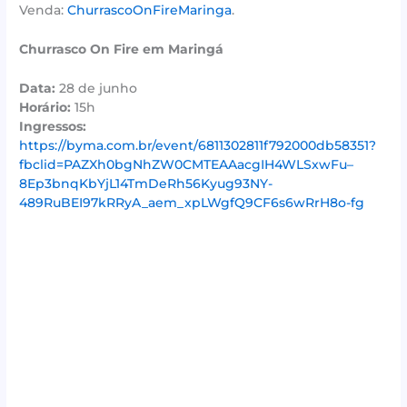
Venda:
ChurrascoOnFireMaringa
.
Churrasco On Fire em Maringá
Data:
28 de junho
Horário:
15h
Ingressos:
https://byma.com.br/event/6811302811f792000db58351?
fbclid=PAZXh0bgNhZW0CMTEAAacgIH4WLSxwFu–
8Ep3bnqKbYjL14TmDeRh56Kyug93NY-
489RuBEI97kRRyA_aem_xpLWgfQ9CF6s6wRrH8o-fg