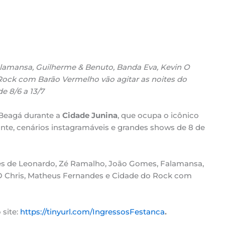
lamansa, Guilherme & Benuto, Banda Eva, Kevin O
Rock com Barão Vermelho vão agitar as noites do
de 8/6 a 13/7
 Beagá durante a
Cidade Junina
, que ocupa o icônico
nte, cenários instagramáveis e grandes shows de 8 de
ões de Leonardo, Zé Ramalho, João Gomes, Falamansa,
O Chris, Matheus Fernandes e Cidade do Rock com
 site:
https://tinyurl.com/IngressosFestanca
.