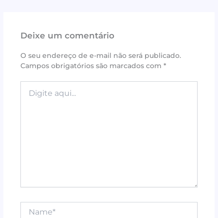
c
it
te
at
ai
ar
e
te
r
s
l
e
Deixe um comentário
b
r
e
A
o
st
p
O seu endereço de e-mail não será publicado.
Campos obrigatórios são marcados com
*
o
p
k
Digite
aqui...
Name*