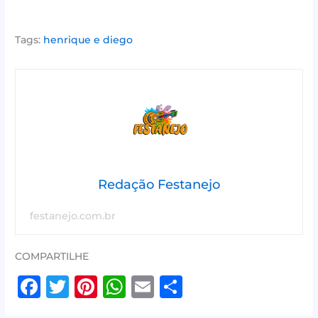
Tags:
henrique e diego
Redação Festanejo
festanejo.com.br
COMPARTILHE
F
T
Pi
W
E
S
a
w
n
h
m
h