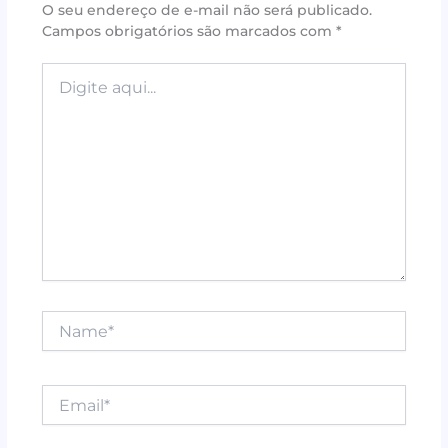
o
st
p
O seu endereço de e-mail não será publicado.
Campos obrigatórios são marcados com
*
o
p
k
Digite
aqui...
Name*
Email*