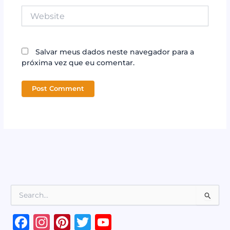
Website
Salvar meus dados neste navegador para a
próxima vez que eu comentar.
P
e
s
F
In
Pi
T
Y
q