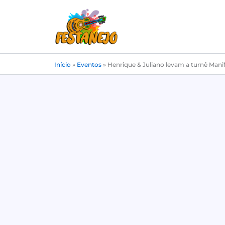
Ir
para
o
conteúdo
Início
»
Eventos
»
Henrique & Juliano levam a turnê Manif