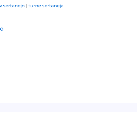
 sertanejo
|
turne sertaneja
jo