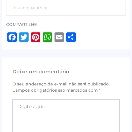
festanejo.com.br
COMPARTILHE
F
T
Pi
W
E
S
a
w
n
h
m
h
c
it
te
at
ai
ar
e
te
r
s
l
e
Deixe um comentário
b
r
e
A
o
st
p
O seu endereço de e-mail não será publicado.
Campos obrigatórios são marcados com
*
o
p
k
Digite
aqui...