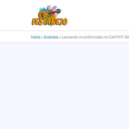
Ir
para
o
conteúdo
Início
»
Eventos
»
Leonardo é confirmado no GAFFFF 2025