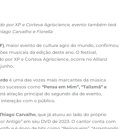
o por XP e Corteva Agriscience, evento também terá
iago Carvalho e Fiorella
F)
, maior evento de cultura agro do mundo, confirmou
s musicais da edição deste ano. O festival,
por XP e Corteva Agriscience, ocorre no Allianz
 junho.
ardo
é uma das vozes mais marcantes da música
palco sucessos como
“Pensa em Mim”, “Talismã” e
erá atração principal do segundo dia de evento,
interação com o público.
Thiago Carvalho
, que já atuou ao lado do próprio
or Antigo” em seu DVD de 2023. O cantor conta com
otify e é dono de hits como “Beijoqueira”, “Arranhando