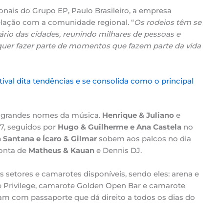
onais do Grupo EP, Paulo Brasileiro, a empresa
elação com a comunidade regional. “
Os rodeios têm se
rio das cidades, reunindo milhares de pessoas e
quer fazer parte de momentos que fazem parte da vida
val dita tendências e se consolida como o principal
a grandes nomes da música.
Henrique & Juliano
e
7, seguidos por
Hugo & Guilherme e Ana Castela
no
 Santana e Ícaro & Gilmar
sobem aos palcos no dia
conta de
Matheus & Kauan
e Dennis DJ.
 setores e camarotes disponíveis, sendo eles: arena e
 Privilege, camarote Golden Open Bar e camarote
tam com passaporte que dá direito a todos os dias do