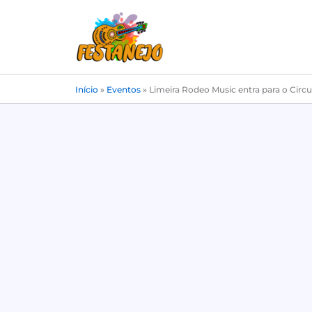
Ir
para
o
conteúdo
Início
»
Eventos
»
Limeira Rodeo Music entra para o Circ