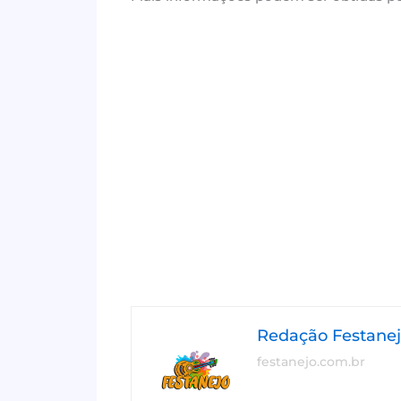
Redação Festane
festanejo.com.br