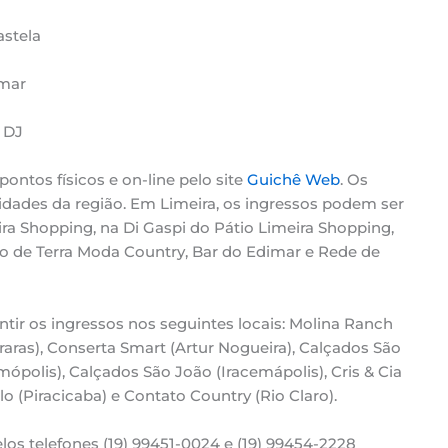
astela
lmar
 DJ
ntos físicos e on-line pelo site
Guichê Web
. Os
cidades da região. Em Limeira, os ingressos podem ser
ira Shopping, na Di Gaspi do Pátio Limeira Shopping,
o de Terra Moda Country, Bar do Edimar e Rede de
tir os ingressos nos seguintes locais: Molina Ranch
aras), Conserta Smart (Artur Nogueira), Calçados São
mópolis), Calçados São João (Iracemápolis), Cris & Cia
o (Piracicaba) e Contato Country (Rio Claro).
os telefones (19) 99451-0024 e (19) 99454-2228