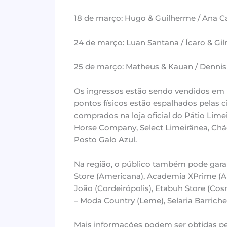
18 de março: Hugo & Guilherme / Ana C
24 de março: Luan Santana / Ícaro & Gi
25 de março: Matheus & Kauan / Dennis
Os ingressos estão sendo vendidos em po
pontos físicos estão espalhados pelas 
comprados na loja oficial do Pátio Lime
Horse Company, Select Limeirânea, Chã
Posto Galo Azul.
Na região, o público também pode garan
Store (Americana), Academia XPrime (Ar
João (Cordeirópolis), Etabuh Store (Cos
– Moda Country (Leme), Selaria Barrichel
Mais informações podem ser obtidas pel