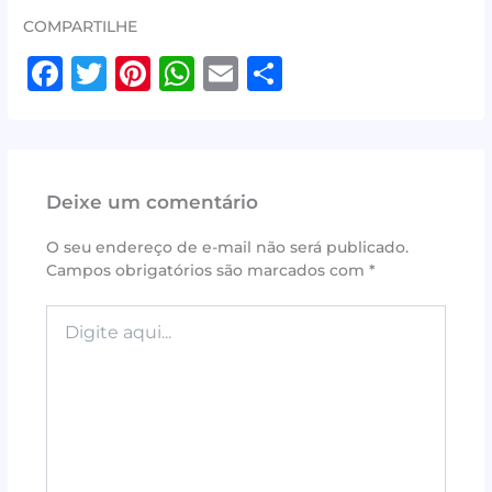
COMPARTILHE
F
T
Pi
W
E
S
a
w
n
h
m
h
c
it
te
at
ai
ar
e
te
r
s
l
e
Deixe um comentário
b
r
e
A
o
st
p
O seu endereço de e-mail não será publicado.
Campos obrigatórios são marcados com
*
o
p
k
Digite
aqui...