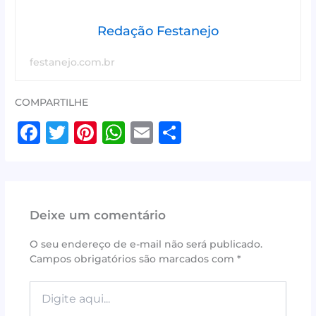
Redação Festanejo
festanejo.com.br
COMPARTILHE
F
T
Pi
W
E
S
a
w
n
h
m
h
c
it
te
at
ai
ar
e
te
r
s
l
e
Deixe um comentário
b
r
e
A
o
st
p
O seu endereço de e-mail não será publicado.
Campos obrigatórios são marcados com
*
o
p
k
Digite
aqui...