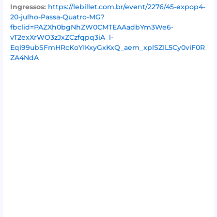
Ingressos:
https://lebillet.com.br/event/2276/45-expop4-
20-julho-Passa-Quatro-MG?
fbclid=PAZXh0bgNhZW0CMTEAAadbYm3We6-
vT2exXrWO3zJxZCzfqpq3iA_l-
Eqi99ubSFmHRcKoYIKxyGxKxQ_aem_xplSZIL5Cy0viF0R
ZA4NdA