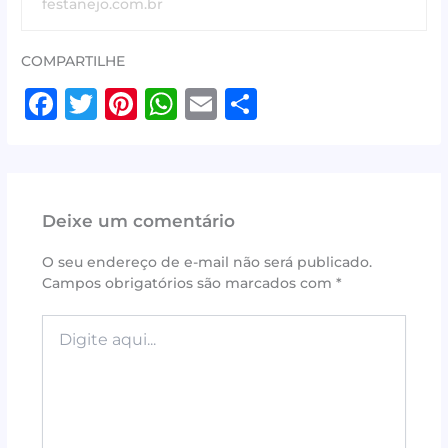
festanejo.com.br
COMPARTILHE
F
T
Pi
W
E
S
a
w
n
h
m
h
c
it
te
at
ai
ar
e
te
r
s
l
e
Deixe um comentário
b
r
e
A
o
st
p
O seu endereço de e-mail não será publicado.
Campos obrigatórios são marcados com
*
o
p
k
Digite
aqui...