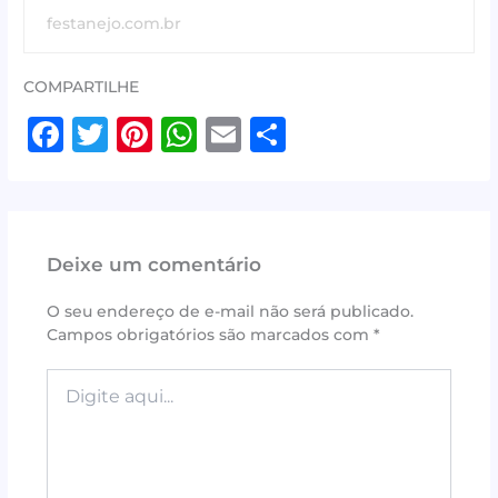
festanejo.com.br
COMPARTILHE
F
T
Pi
W
E
S
a
w
n
h
m
h
c
it
te
at
ai
ar
e
te
r
s
l
e
Deixe um comentário
b
r
e
A
o
st
p
O seu endereço de e-mail não será publicado.
Campos obrigatórios são marcados com
*
o
p
k
Digite
aqui...