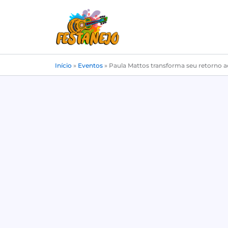
Ir
para
o
conteúdo
Início
»
Eventos
»
Paula Mattos transforma seu retorno 