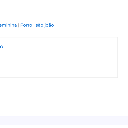
eminina
|
Forro
|
são joão
jo