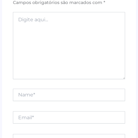
Campos obrigatórios são marcados com
*
o
p
k
Digite
aqui...
Name*
Email*
Website