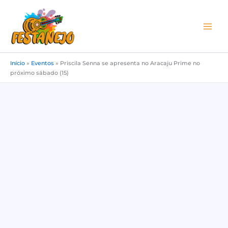
Ir
para
o
conteúdo
Início
»
Eventos
»
Priscila Senna se apresenta no Aracaju Prime no
próximo sábado (15)