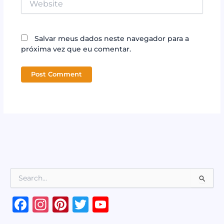
Salvar meus dados neste navegador para a
próxima vez que eu comentar.
P
e
s
F
In
Pi
T
Y
q
a
st
n
w
o
u