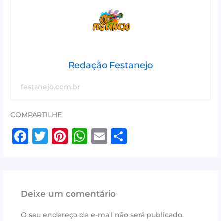
Redação Festanejo
festanejo.com.br
COMPARTILHE
F
T
Pi
W
E
S
a
w
n
h
m
h
c
it
te
at
ai
ar
e
te
r
s
l
e
Deixe um comentário
b
r
e
A
o
st
p
O seu endereço de e-mail não será publicado.