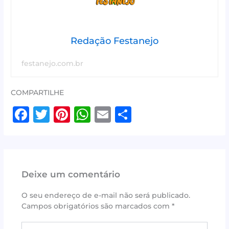
Redação Festanejo
festanejo.com.br
COMPARTILHE
F
T
Pi
W
E
S
a
w
n
h
m
h
c
it
te
at
ai
ar
e
te
r
s
l
e
Deixe um comentário
b
r
e
A
o
st
p
O seu endereço de e-mail não será publicado.
Campos obrigatórios são marcados com
*
o
p
k
Digite