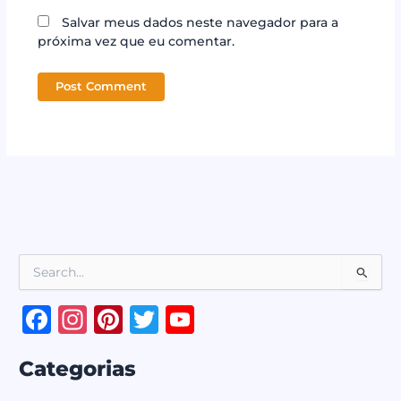
Salvar meus dados neste navegador para a
próxima vez que eu comentar.
P
e
s
F
In
Pi
T
Y
q
a
st
n
w
o
u
i
Categorias
c
a
te
it
u
s
a