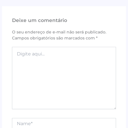
c
it
te
at
ai
ar
e
te
r
s
l
e
Deixe um comentário
b
r
e
A
o
st
p
O seu endereço de e-mail não será publicado.
Campos obrigatórios são marcados com
*
o
p
k
Digite
aqui...
Name*