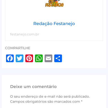
Redação Festanejo
festanejo.com.br
COMPARTILHE
F
T
Pi
W
E
S
a
w
n
h
m
h
c
it
te
at
ai
ar
e
te
r
s
l
e
Deixe um comentário
b
r
e
A
o
st
p
O seu endereço de e-mail não será publicado.
Campos obrigatórios são marcados com
*
o
p