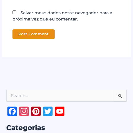
Salvar meus dados neste navegador para a
próxima vez que eu comentar.
P
e
s
F
In
Pi
T
Y
q
a
st
n
w
o
u
i
Categorias
c
a
te
it
u
s