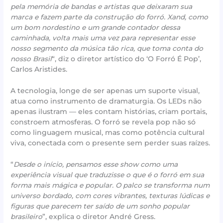
pela memória de bandas e artistas que deixaram sua
marca e fazem parte da construção do forró. Xand, como
um bom nordestino e um grande contador dessa
caminhada, volta mais uma vez para representar esse
nosso segmento da música tão rica, que toma conta do
nosso Brasil
“, diz o diretor artístico do ‘O Forró É Pop’,
Carlos Aristides.
A tecnologia, longe de ser apenas um suporte visual,
atua como instrumento de dramaturgia. Os LEDs não
apenas ilustram — eles contam histórias, criam portais,
constroem atmosferas. O forró se revela pop não só
como linguagem musical, mas como potência cultural
viva, conectada com o presente sem perder suas raízes.
“
Desde o início, pensamos esse show como uma
experiência visual que traduzisse o que é o forró em sua
forma mais mágica e popular. O palco se transforma num
universo bordado, com cores vibrantes, texturas lúdicas e
figuras que parecem ter saído de um sonho popular
brasileiro
”, explica o diretor André Gress.