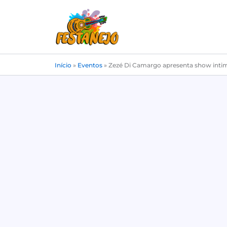
Ir
para
o
conteúdo
Início
»
Eventos
»
Zezé Di Camargo apresenta show intim