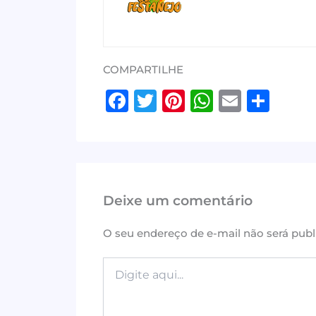
COMPARTILHE
F
T
Pi
W
E
S
a
w
n
h
m
h
c
it
te
at
ai
ar
e
te
r
s
l
e
b
r
e
A
Deixe um comentário
o
st
p
o
p
O seu endereço de e-mail não será publ
k
Digite
aqui...