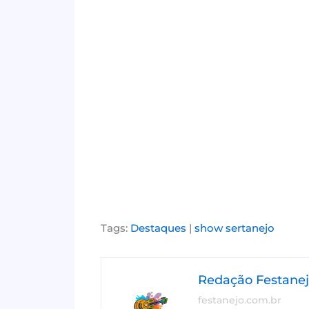
Tags:
Destaques
|
show sertanejo
Redação Festane
festanejo.com.br