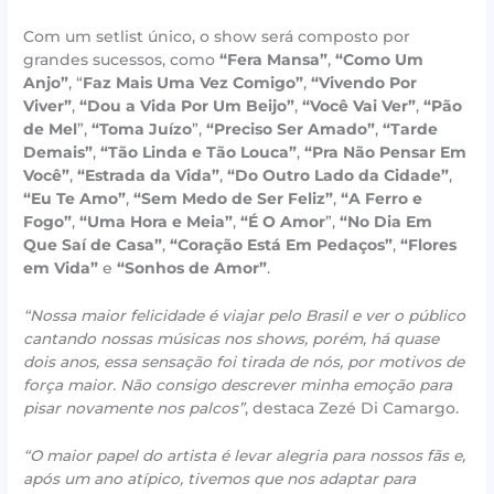
Com um setlist único, o show será composto por
grandes sucessos, como
“Fera Mansa”
,
“Como Um
Anjo”
, “
Faz Mais Uma Vez Comigo”
,
“Vivendo Por
Viver”
,
“Dou a Vida Por Um Beijo”
,
“Você Vai Ver”
,
“Pão
de Mel
”,
“Toma Juízo
”,
“Preciso Ser Amado”
,
“Tarde
Demais”
,
“Tão Linda e Tão Louca”
,
“Pra Não Pensar Em
Você”
,
“Estrada da Vida”
,
“Do Outro Lado da Cidade”
,
“Eu Te Amo”
,
“Sem Medo de Ser Feliz”
,
“A Ferro e
Fogo”
,
“Uma Hora e Meia”
,
“É O Amor
”,
“No Dia Em
Que Saí de Casa”
,
“Coração Está Em Pedaços”
,
“Flores
em Vida”
e
“Sonhos de Amor”
.
“Nossa maior felicidade é viajar pelo Brasil e ver o público
cantando nossas músicas nos shows, porém, há quase
dois anos, essa sensação foi tirada de nós, por motivos de
força maior. Não consigo descrever minha emoção para
pisar novamente nos palcos”
, destaca Zezé Di Camargo.
“O maior papel do artista é levar alegria para nossos fãs e,
após um ano atípico, tivemos que nos adaptar para