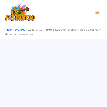
Ir
para
o
conteúdo
Início
»
Eventos
»
Zezé Di Camargo & Luciano retornam aos palcos com
show comemorativo