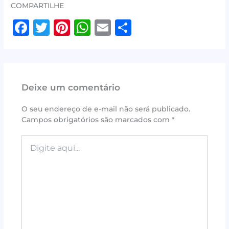
COMPARTILHE
F
T
Pi
W
E
S
a
w
n
h
m
h
c
it
te
at
ai
ar
e
te
r
s
l
e
Deixe um comentário
b
r
e
A
o
st
p
O seu endereço de e-mail não será publicado.
Campos obrigatórios são marcados com
*
o
p
k
Digite
aqui...