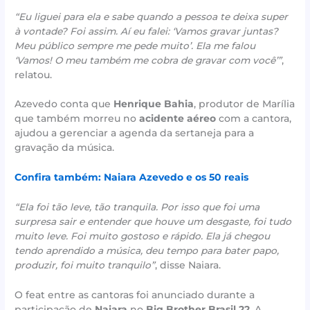
“Eu liguei para ela e sabe quando a pessoa te deixa super
à vontade? Foi assim. Aí eu falei: ‘Vamos gravar juntas?
Meu público sempre me pede muito’. Ela me falou
‘Vamos! O meu também me cobra de gravar com você’”
,
relatou.
Azevedo conta que
Henrique Bahia
, produtor de Marília
que também morreu no
acidente aéreo
com a cantora,
ajudou a gerenciar a agenda da sertaneja para a
gravação da música.
Confira também: Naiara Azevedo e os 50 reais
“Ela foi tão leve, tão tranquila. Por isso que foi uma
surpresa sair e entender que houve um desgaste, foi tudo
muito leve. Foi muito gostoso e rápido. Ela já chegou
tendo aprendido a música, deu tempo para bater papo,
produzir, foi muito tranquilo”
, disse Naiara.
O feat entre as cantoras foi anunciado durante a
participação de
Naiara
no
Big Brother Brasil 22
. A