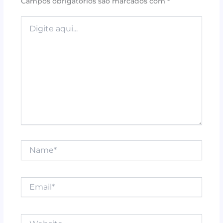
Campos obrigatórios são marcados com
*
o
p
k
Digite
aqui...
Name*
Email*
Website