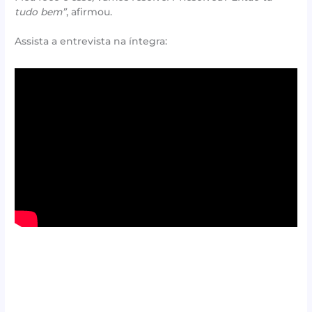
tudo bem”
, afirmou.
Assista a entrevista na íntegra: