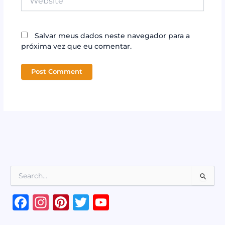
Salvar meus dados neste navegador para a
próxima vez que eu comentar.
P
e
s
F
In
Pi
T
Y
q
a
st
n
w
o
u