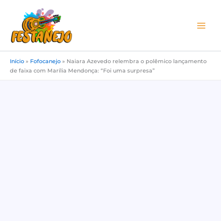
Ir
para
o
conteúdo
Início
»
Fofocanejo
»
Naiara Azevedo relembra o polêmico lançamento
de faixa com Marília Mendonça: “Foi uma surpresa”