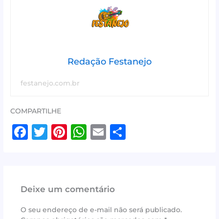
Redação Festanejo
festanejo.com.br
COMPARTILHE
F
T
Pi
W
E
S
a
w
n
h
m
h
c
it
te
at
ai
ar
e
te
r
s
l
e
Deixe um comentário
b
r
e
A
o
st
p
O seu endereço de e-mail não será publicado.