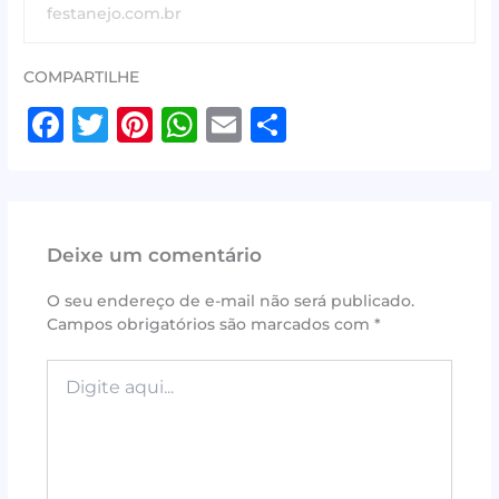
festanejo.com.br
COMPARTILHE
F
T
Pi
W
E
S
a
w
n
h
m
h
c
it
te
at
ai
ar
e
te
r
s
l
e
Deixe um comentário
b
r
e
A
o
st
p
O seu endereço de e-mail não será publicado.
Campos obrigatórios são marcados com
*
o
p
k
Digite
aqui...