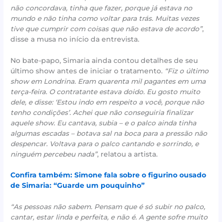
não concordava, tinha que fazer, porque já estava no
mundo e não tinha como voltar para trás. Muitas vezes
tive que cumprir com coisas que não estava de acordo”
,
disse a musa no início da entrevista.
No bate-papo, Simaria ainda contou detalhes de seu
último show antes de iniciar o tratamento.
“Fiz o último
show em Londrina. Eram quarenta mil pagantes em uma
terça-feira. O contratante estava doido. Eu gosto muito
dele, e disse: ‘Estou indo em respeito a você, porque não
tenho condições’. Achei que não conseguiria finalizar
aquele show. Eu cantava, subia – e o palco ainda tinha
algumas escadas – botava sal na boca para a pressão não
despencar. Voltava para o palco cantando e sorrindo, e
ninguém percebeu nada”
, relatou a artista.
Confira também: Simone fala sobre o figurino ousado
de Simaria: “Guarde um pouquinho”
“As pessoas não sabem. Pensam que é só subir no palco,
cantar, estar linda e perfeita, e não é. A gente sofre muito