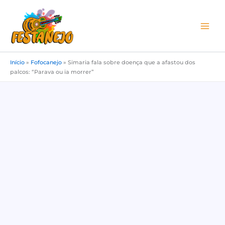
Ir
para
o
conteúdo
Início
»
Fofocanejo
»
Simaria fala sobre doença que a afastou dos
palcos: “Parava ou ia morrer”