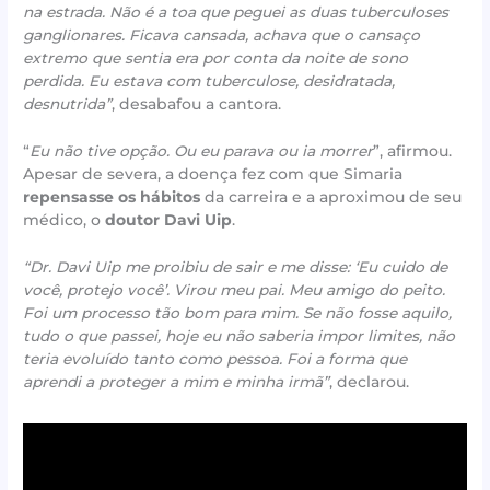
na estrada. Não é a toa que peguei as duas tuberculoses
ganglionares. Ficava cansada, achava que o cansaço
extremo que sentia era por conta da noite de sono
perdida. Eu estava com tuberculose, desidratada,
desnutrida”
, desabafou a cantora.
“
Eu não tive opção. Ou eu parava ou ia morrer
”, afirmou.
Apesar de severa, a doença fez com que Simaria
repensasse os hábitos
da carreira e a aproximou de seu
médico, o
doutor Davi Uip
.
“Dr. Davi Uip me proibiu de sair e me disse: ‘Eu cuido de
você, protejo você’. Virou meu pai. Meu amigo do peito.
Foi um processo tão bom para mim. Se não fosse aquilo,
tudo o que passei, hoje eu não saberia impor limites, não
teria evoluído tanto como pessoa. Foi a forma que
aprendi a proteger a mim e minha irmã”
, declarou.