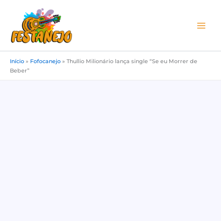
Ir
para
o
conteúdo
Início
»
Fofocanejo
»
Thullio Milionário lança single “Se eu Morrer de
Beber”