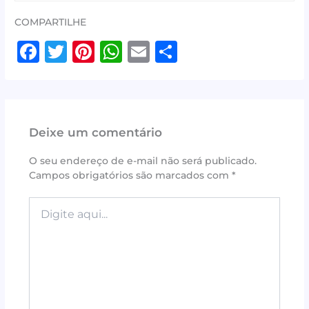
COMPARTILHE
F
T
Pi
W
E
S
a
w
n
h
m
h
c
it
te
at
ai
ar
e
te
r
s
l
e
Deixe um comentário
b
r
e
A
o
st
p
O seu endereço de e-mail não será publicado.
Campos obrigatórios são marcados com
*
o
p
k
Digite
aqui...