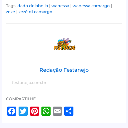
Tags:
dado dolabella
|
wanessa
|
wanessa camargo
|
zezé
|
zezé di camargo
Redação Festanejo
festanejo.com.br
COMPARTILHE
F
T
Pi
W
E
S
a
w
n
h
m
h