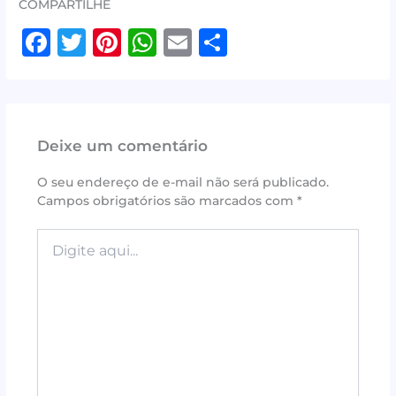
COMPARTILHE
F
T
Pi
W
E
S
a
w
n
h
m
h
c
it
te
at
ai
ar
e
te
r
s
l
e
Deixe um comentário
b
r
e
A
o
st
p
O seu endereço de e-mail não será publicado.
Campos obrigatórios são marcados com
*
o
p
k
Digite
aqui...