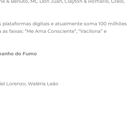
me & Benuto, MC Don Juan, Clayton & Romário, Grelo,
s plataformas digitais e atualmente soma 100 milhões
 as faixas: “Me Ama Consciente”, “Vacilona” e
Tamanho do Fumo
iel Lorenzo, Waléria Leão