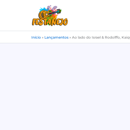
Ir
para
o
conteúdo
Início
»
Lançamentos
»
Ao lado do Israel & Rodolffo, Kaiq