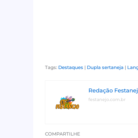
Tags:
Destaques
|
Dupla sertaneja
|
Lanç
Redação Festane
festanejo.com.br
COMPARTILHE