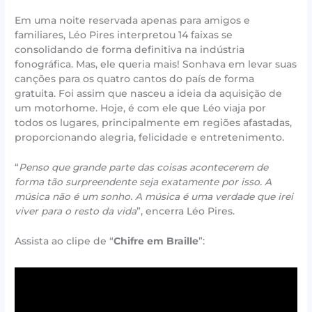
Em uma noite reservada apenas para amigos e
familiares, Léo Pires interpretou 14 faixas se
consolidando de forma definitiva na indústria
fonográfica. Mas, ele queria mais! Sonhava em levar suas
canções para os quatro cantos do país de forma
gratuita. Foi assim que nasceu a ideia da aquisição de
um motorhome. Hoje, é com ele que Léo viaja por
todos os lugares, principalmente em regiões afastadas,
proporcionando alegria, felicidade e entretenimento.
“
Penso que grande parte das coisas acontecerem de
forma tão surpreendente seja exatamente por isso. A
música não é um sonho. A música é uma verdade que irei
viver para o resto da vida
”, encerra Léo Pires.
Assista ao clipe de “
Chifre em Braille
”: