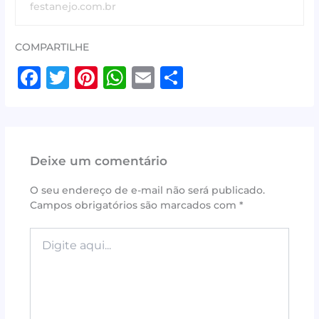
festanejo.com.br
COMPARTILHE
F
T
Pi
W
E
S
a
w
n
h
m
h
c
it
te
at
ai
ar
e
te
r
s
l
e
Deixe um comentário
b
r
e
A
o
st
p
O seu endereço de e-mail não será publicado.
Campos obrigatórios são marcados com
*
o
p
k
Digite
aqui...