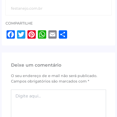
festanejo.com.br
COMPARTILHE
F
T
Pi
W
E
S
a
w
n
h
m
h
c
it
te
at
ai
ar
e
te
r
s
l
e
Deixe um comentário
b
r
e
A
o
st
p
O seu endereço de e-mail não será publicado.
Campos obrigatórios são marcados com
*
o
p
k
Digite
aqui...