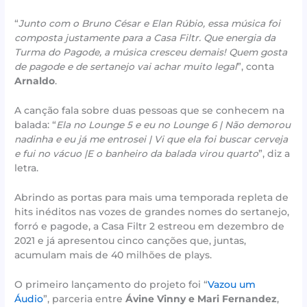
“
Junto com o Bruno César e Elan Rúbio, essa música foi
composta justamente para a Casa Filtr. Que energia da
Turma do Pagode, a música cresceu demais! Quem gosta
de pagode e de sertanejo vai achar muito legal
”, conta
Arnaldo
.
A canção fala sobre duas pessoas que se conhecem na
balada: “
Ela no Lounge 5 e eu no Lounge 6 | Não demorou
nadinha e eu já me entrosei | Vi que ela foi buscar cerveja
e fui no vácuo |E o banheiro da balada virou quarto
”, diz a
letra.
Abrindo as portas para mais uma temporada repleta de
hits inéditos nas vozes de grandes nomes do sertanejo,
forró e pagode, a Casa Filtr 2 estreou em dezembro de
2021 e já apresentou cinco canções que, juntas,
acumulam mais de 40 milhões de plays.
O primeiro lançamento do projeto foi “
Vazou um
Áudio
”, parceria entre
Ávine Vinny e Mari Fernandez
,