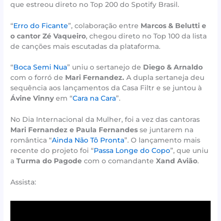
que estreou direto no Top 200 do Spotify Brasil.
“
Erro do Ficante
”, colaboração entre
Marcos & Belutti e
o cantor Zé Vaqueiro
, chegou direto no Top 100 da lista
de canções mais escutadas da plataforma.
“
Boca Semi Nua
” uniu o sertanejo de
Diego & Arnaldo
com o forró de
Mari Fernandez.
A dupla sertaneja deu
sequência aos lançamentos da Casa Filtr e se juntou à
Ávine Vinny
em “
Cara na Cara
”.
No Dia Internacional da Mulher, foi a vez das cantoras
Mari Fernandez e Paula Fernandes
se juntarem na
romântica “
Ainda Não Tô Pronta
”. O lançamento mais
recente do projeto foi “
Passa Longe do Copo
”, que uniu
a
Turma do Pagode
com o comandante
Xand Avião
.
Assista: