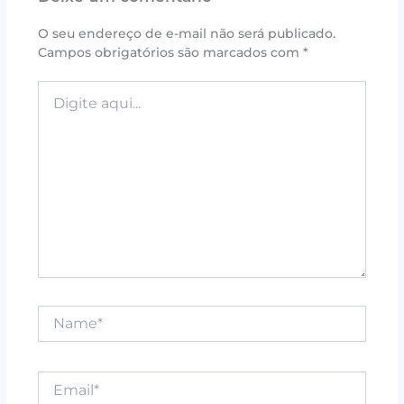
b
r
e
A
o
st
p
O seu endereço de e-mail não será publicado.
Campos obrigatórios são marcados com
*
o
p
k
Digite
aqui...
Name*
Email*