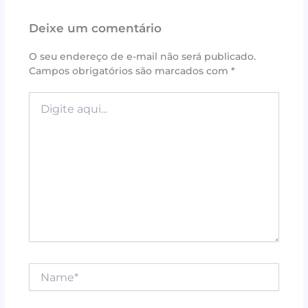
e
te
r
s
l
e
Deixe um comentário
b
r
e
A
o
st
p
O seu endereço de e-mail não será publicado.
Campos obrigatórios são marcados com
*
o
p
k
Digite
aqui...
Name*