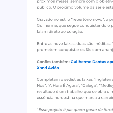
próximos meses, sempre com o objetivo 
público. O próximo volume da série est
Gravado no estilo “repertório novo”, o p
Guilherme, que segue conquistando o p
falam direto ao coração.
Entre as nove faixas, duas são inéditas
prometem conquistar os fãs com arranjo
Confira também:
Guilherme Dantas apr
Xand Avião
Completam o setlist as faixas “Inglate
Nós”, “A Hora É Agora”, “Galega”, “Medl
resultado é um trabalho que celebra o
essência nordestina que marca a carreira
“
Esse projeto é pra quem gosta de forró