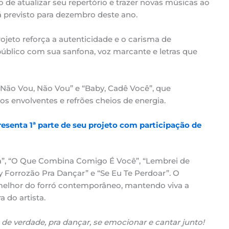
de atualizar seu repertório e trazer novas músicas ao
á previsto para dezembro deste ano.
rojeto reforça a autenticidade e o carisma de
úblico com sua sanfona, voz marcante e letras que
: “Não Vou, Não Vou” e “Baby, Cadê Você”, que
s envolventes e refrões cheios de energia.
esenta 1ª parte de seu projeto com participação de
rra”, “O Que Combina Comigo É Você”, “Lembrei de
ey Forrozão Pra Dançar” e “Se Eu Te Perdoar”. O
 melhor do forró contemporâneo, mantendo viva a
 do artista.
 de verdade, pra dançar, se emocionar e cantar junto!