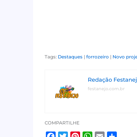
Tags:
Destaques
|
forrozeiro
|
Novo proj
Redação Festane
festanejo.com.br
COMPARTILHE
F
T
Pi
W
E
S