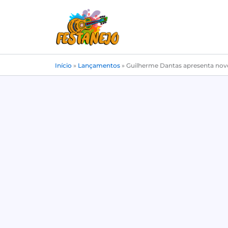
Ir
para
o
conteúdo
Início
»
Lançamentos
»
Guilherme Dantas apresenta novo