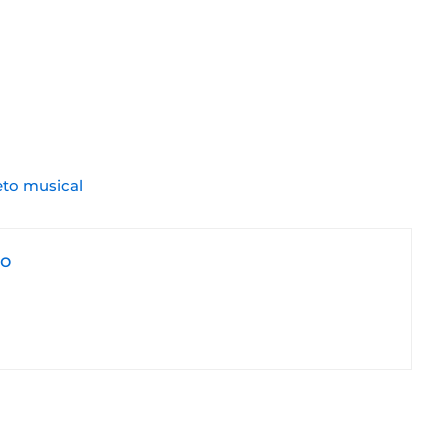
eto musical
jo