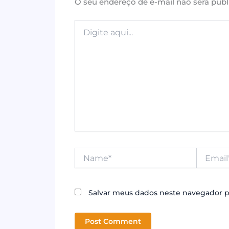
o
p
O seu endereço de e-mail não será publ
k
Digite
aqui...
Name*
Email*
Salvar meus dados neste navegador p