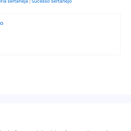
ria sertaneja
|
Sucesso sertanejo
jo