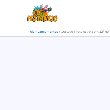
Ir
para
o
conteúdo
Início
»
Lançamentos
»
Gustavo Mioto estreia em 22° no 