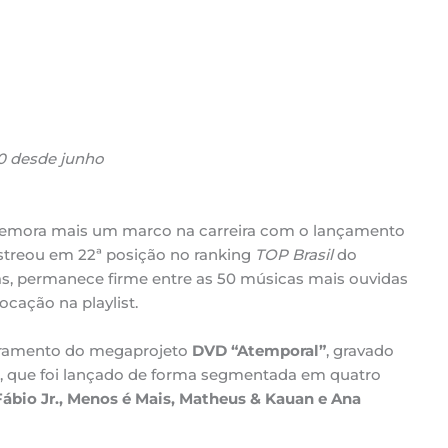
50 desde junho
mora mais um marco na carreira com o lançamento
estreou em 22ª posição no ranking
TOP Brasil
do
rás, permanece firme entre as 50 músicas mais ouvidas
cação na playlist.
rramento do megaprojeto
DVD “Atemporal”
, gravado
, que foi lançado de forma segmentada em quatro
Fábio Jr., Menos é Mais, Matheus & Kauan e Ana